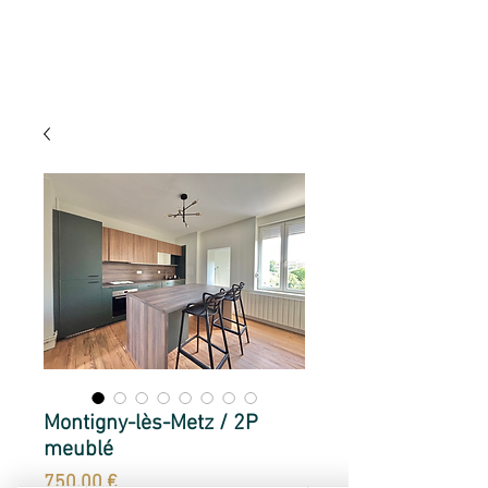
Montigny-lès-Metz / 2P
meublé
Prix
750,00 €