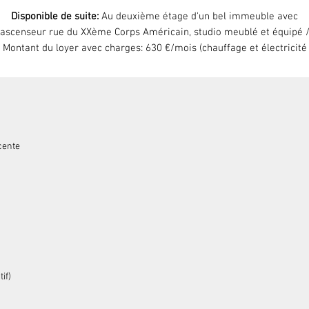
Disponible de suite:
Au deuxième étage d'un bel immeuble avec
ascenseur rue du XXème Corps Américain, studio meublé et équipé 
Montant du loyer avec charges: 630 €/mois (chauffage et électricité
compris) - dépôt de garantie 1260 € - Honoraires locataire (visite,
nstitution du dossier, rédaction du bail) 160 € TTC- (Etat des lieux) 4
TTC. Dossier diagnostics complet.
cente
if)