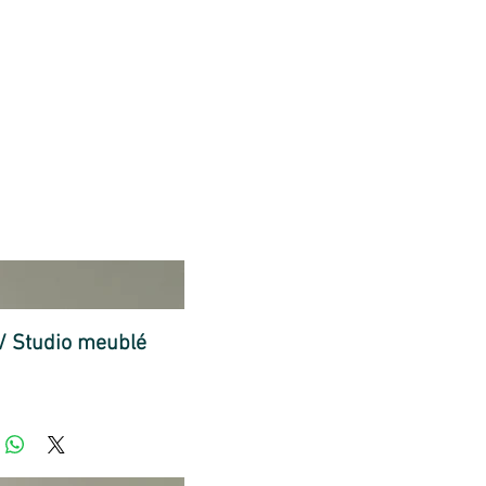
A LOUER
LES JASMINS
INFOS
HONORAIRES
 / Studio meublé
x