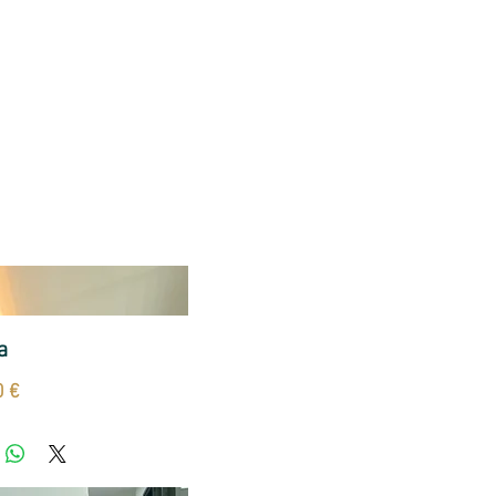
A LOUER
LES JASMINS
INFOS
HONORAIRES
a
Prix
0 €