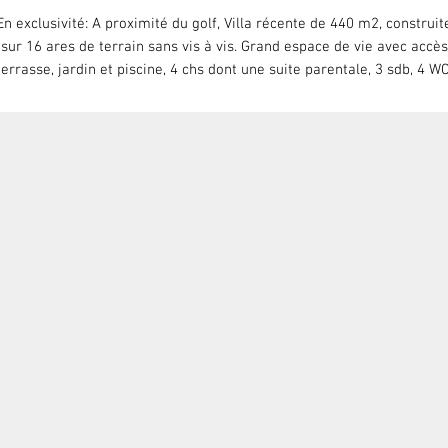
En exclusivité: A proximité du golf, Villa récente de 440 m2, construit
sur 16 ares de terrain sans vis à vis. Grand espace de vie avec accès
terrasse, jardin et piscine, 4 chs dont une suite parentale, 3 sdb, 4 WC
ureau en mezzanine, salle de sport (ou chambre supplémentaire), sal
de jeux, buanderie, cave, grand garage (3 voitures) Nombreux
rangements (dressing, placards) Chauffage gaz et clim dans les chs.
restations et finitions d'excellentes qualité. / Mandat n° 382. Prix 1 4
0 €. Les honoraires sont intégralement à la charge du vendeur. Doss
diagnostics complet.